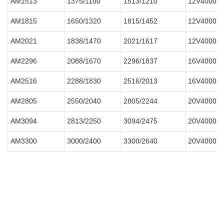
AM1513
1375/1100
1513/1210
12V4000G
AM1815
1650/1320
1815/1452
12V4000G
AM2021
1838/1470
2021/1617
12V4000G
AM2296
2088/1670
2296/1837
16V4000G
AM2516
2288/1830
2516/2013
16V4000G
AM2805
2550/2040
2805/2244
20V4000G
AM3094
2813/2250
3094/2475
20V4000G
AM3300
3000/2400
3300/2640
20V4000G