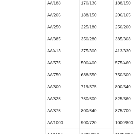
AW188
170/136
188/150
AW206
188/150
206/165
AW250
225/180
250/200
AW385
350/280
385/308
AW413
375/300
413/330
AW575
500/400
575/460
AW750
688/550
750/600
AW800
719/575
800/640
AW825
750/600
825/660
AW875
800/640
875/700
AW1000
900/720
1000/800