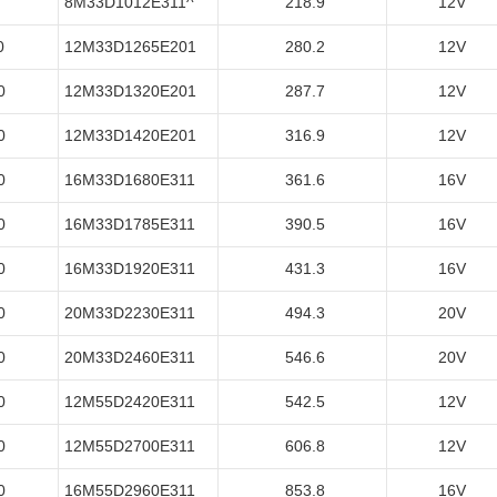
8M33D1012E311^
218.9
12V
0
12M33D1265E201
280.2
12V
0
12M33D1320E201
287.7
12V
0
12M33D1420E201
316.9
12V
0
16M33D1680E311
361.6
16V
0
16M33D1785E311
390.5
16V
0
16M33D1920E311
431.3
16V
0
20M33D2230E311
494.3
20V
0
20M33D2460E311
546.6
20V
0
12M55D2420E311
542.5
12V
0
12M55D2700E311
606.8
12V
0
16M55D2960E311
853.8
16V