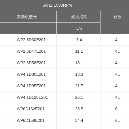
50HZ 1500RPM
发动机型号
燃油消耗
缸数
L/h
WP2.3D30E201
7.4
4L
WP2.3D47E201
11.1
4L
WP2.3D58E201
13.1
4L
WP4.1D80E201
18.3
4L
WP4.1D95E201
21.7
4L
WP4.1D120E201
26.1
4L
WP6D132E201
28.5
6L
WP6D158E201
34.4
6L