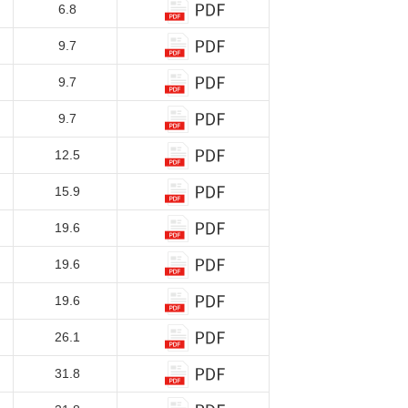
6.8
9.7
9.7
9.7
12.5
15.9
19.6
19.6
19.6
26.1
31.8